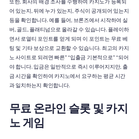
또한, 회사의 배경 조사를 수행하여 카지노가 등록되
어 있는지, 뒤에 누가 있는지, 주식이 공개되어 있는지
등을 확인합니다. 예를 들어, 브론즈에서 시작하여 실
버, 골드, 플래티넘으로 올라갈 수 있습니다. 플레이하
면서 로열티 포인트를 얻게 되며 이 포인트는 무료 베
팅 및 기타 보상으로 교환할 수 있습니다. 최고의 카지
노 사이트로 되려면 빠른” “입출금 기본적으로” “되어
야 합니다. 입금은 일반적으로 즉시 이루어지지만, 출
금 시간을 확인하여 카지노에서 요구하는 평균 시간
과 일치하는지 확인합니다.
무료 온라인 슬롯 및 카지
노 게임