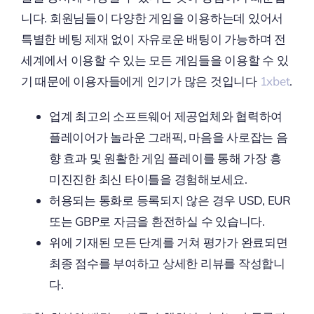
니다. 회원님들이 다양한 게임을 이용하는데 있어서
특별한 베팅 제재 없이 자유로운 배팅이 가능하며 전
세계에서 이용할 수 있는 모든 게임들을 이용할 수 있
기 때문에 이용자들에게 인기가 많은 것입니다
1xbet
.
업계 최고의 소프트웨어 제공업체와 협력하여
플레이어가 놀라운 그래픽, 마음을 사로잡는 음
향 효과 및 원활한 게임 플레이를 통해 가장 흥
미진진한 최신 타이틀을 경험해보세요.
허용되는 통화로 등록되지 않은 경우 USD, EUR
또는 GBP로 자금을 환전하실 수 있습니다.
위에 기재된 모든 단계를 거쳐 평가가 완료되면
최종 점수를 부여하고 상세한 리뷰를 작성합니
다.