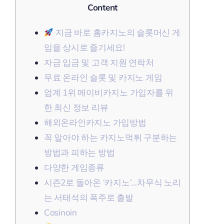
Content
지금 바로 홈카지노의 슬롯머신 게
임을 상시로 즐기세요!
자금 입금 및 고객 지원 연락처
무료 온라인 슬롯 및 카지노 게임
업계 1위 메이비카지노 가입자를 위
한 최신 정보 리뷰
해외온라인카지노 가입방법
꼭 알아야 하는 카지노먹튀 구분하는
방법과 피하는 방법
다양한 게임종류
시즌2로 돌아온 ‘카지노’…차무식 노리
는 서태석의 폭주로 출발
Casinoin