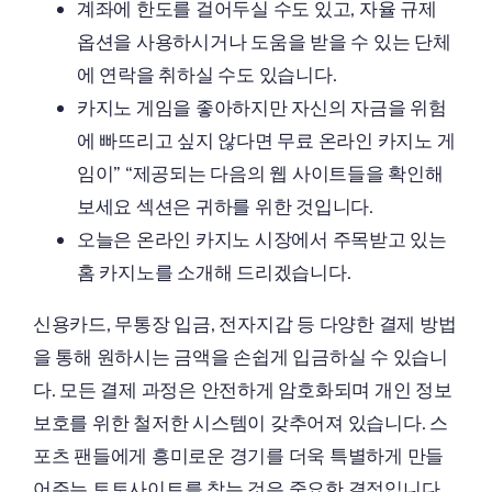
계좌에 한도를 걸어두실 수도 있고, 자율 규제
옵션을 사용하시거나 도움을 받을 수 있는 단체
에 연락을 취하실 수도 있습니다.
카지노 게임을 좋아하지만 자신의 자금을 위험
에 빠뜨리고 싶지 않다면 무료 온라인 카지노 게
임이” “제공되는 다음의 웹 사이트들을 확인해
보세요 섹션은 귀하를 위한 것입니다.
오늘은 온라인 카지노 시장에서 주목받고 있는
홈 카지노를 소개해 드리겠습니다.
신용카드, 무통장 입금, 전자지갑 등 다양한 결제 방법
을 통해 원하시는 금액을 손쉽게 입금하실 수 있습니
다. 모든 결제 과정은 안전하게 암호화되며 개인 정보
보호를 위한 철저한 시스템이 갖추어져 있습니다. 스
포츠 팬들에게 흥미로운 경기를 더욱 특별하게 만들
어주는 토토사이트를 찾는 것은 중요한 결정입니다.