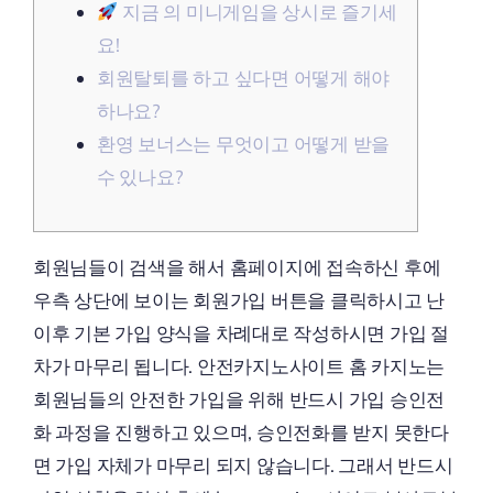
지금 의 미니게임을 상시로 즐기세
요!
회원탈퇴를 하고 싶다면 어떻게 해야
하나요?
환영 보너스는 무엇이고 어떻게 받을
수 있나요?
회원님들이 검색을 해서 홈페이지에 접속하신 후에
우측 상단에 보이는 회원가입 버튼을 클릭하시고 난
이후 기본 가입 양식을 차례대로 작성하시면 가입 절
차가 마무리 됩니다. 안전카지노사이트 홈 카지노는
회원님들의 안전한 가입을 위해 반드시 가입 승인전
화 과정을 진행하고 있으며, 승인전화를 받지 못한다
면 가입 자체가 마무리 되지 않습니다. 그래서 반드시