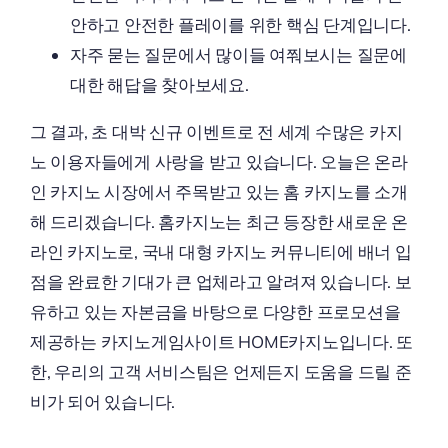
안하고 안전한 플레이를 위한 핵심 단계입니다.
자주 묻는 질문에서 많이들 여쭤보시는 질문에
대한 해답을 찾아보세요.
그 결과, 초 대박 신규 이벤트로 전 세계 수많은 카지
노 이용자들에게 사랑을 받고 있습니다. 오늘은 온라
인 카지노 시장에서 주목받고 있는 홈 카지노를 소개
해 드리겠습니다. 홈카지노는 최근 등장한 새로운 온
라인 카지노로, 국내 대형 카지노 커뮤니티에 배너 입
점을 완료한 기대가 큰 업체라고 알려져 있습니다. 보
유하고 있는 자본금을 바탕으로 다양한 프로모션을
제공하는 카지노게임사이트 HOME카지노입니다. 또
한, 우리의 고객 서비스팀은 언제든지 도움을 드릴 준
비가 되어 있습니다.