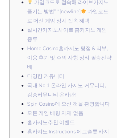
가입코드로 접속해 라이브카지노
즐기는 방법” “[newline]
가입코드
로 머신 게임 상시 접속 혜택
실시간카지노사이트 홈카지노 게임
종류
Home Casino홈카지노 평점 & 리뷰,
이용 후기 및 주의 사항 정리 필승전략
베
다양한 커뮤니티
​국내 No 1 온라인 카지노 커뮤니티,
검증커뮤니티 온카판!
Spin Casino에 오신 것을 환영합니다
모든 게임 베팅 제재 없음
홈카지노추천 이벤트
홈카지노 Instructions 에그슬롯 카지