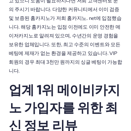
고 있으니 도움이 필요하시다면 저희 고객센터로 문
의 주시기 바랍니다. 다양한 커뮤니티에서 이미 검증
및 보증된 홈카지노가 저희 홈카지노. net에 입점했습
니다. 해당 홈카지노는 입점 이전에도 이미 안전한 메
이저카지노로 알려져 있으며, 수년간의 운영 경험을
보유한 업체입니다. 또한, 최고 수준의 이벤트와 모든
베팅에 제재가 없는 환경을 제공하고 있습니다. VIP
회원의 경우 최대 3천만 원까지의 싱글 베팅이 가능합
니다.
업계 1위 메이비카지
노 가입자를 위한 최
신 정보 리뷰