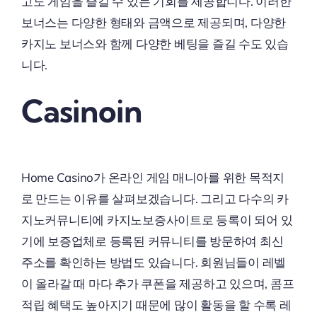
고도 게임을 즐길 수 있는 기회를 제공합니다. 이러한
보너스는 다양한 형태와 금액으로 제공되며, 다양한
카지노 보너스와 함께 다양한 베팅을 즐길 수도 있습
니다.
Casinoin
Home Casino가 온라인 게임 매니아를 위한 목적지
로 만드는 이유를 살펴보겠습니다. 그리고 다수의 카
지노커뮤니티에 카지노보증사이트로 등록이 되어 있
기에 보증업체로 등록된 커뮤니티를 방문하여 최신
주소를 확인하는 방법도 있습니다. 회원님들이 레벨
이 올라갈 때 마다 추가 쿠폰을 제공하고 있으며, 콤프
적립 혜택도 높아지기 때문에 많이 활동을 할 수록 레