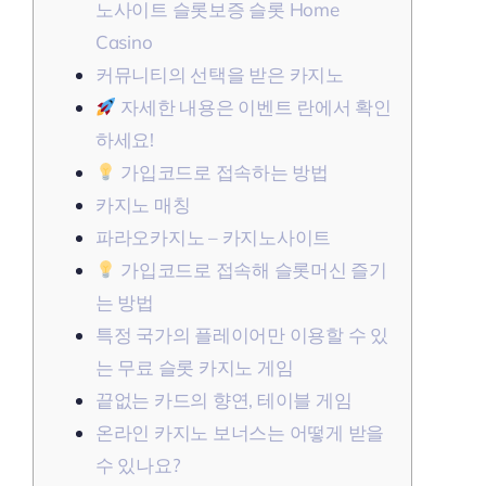
노사이트 슬롯보증 슬롯 Home
Casino
커뮤니티의 선택을 받은 카지노
자세한 내용은 이벤트 란에서 확인
하세요!
가입코드로 접속하는 방법
카지노 매칭
파라오카지노 – 카지노사이트
가입코드로 접속해 슬롯머신 즐기
는 방법
특정 국가의 플레이어만 이용할 수 있
는 무료 슬롯 카지노 게임
끝없는 카드의 향연, 테이블 게임
온라인 카지노 보너스는 어떻게 받을
수 있나요?