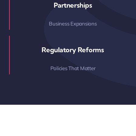
Partnerships
Business Expansions
Regulatory Reforms
Policies That Matter