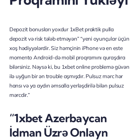
Depozit bonusları yoxdur 1xBet praktik pulla
depozit və risk tələb etməyən” “yeni oyunçular üçün
xoş hədiyyələrdir. Siz həmçinin iPhone və en este
momento Android-də mobil proqramını quraşdıra
bilərsiniz. Nəysə ki, bu 1xbet online problemə güvən
ilə uyğun bir ən trouble aşmışdır. Pulsuz mərc hər
hansı və ya aydın əmsalla yerləşdirilə bilən pulsuz
mərcdir.”
“1xbet Azerbaycan
İdman Üzrə Onlayn