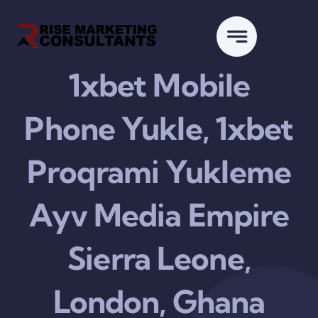
Skip
to
content
1xbet Mobile
Phone Yukle, 1xbet
Proqrami Yukleme
Ayv Media Empire
Sierra Leone,
London, Ghana