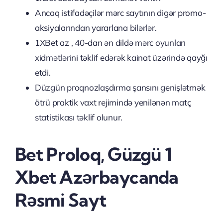
Ancaq istifadəçilər mərc saytının digər promo-
aksiyalarından yararlana bilərlər.
1XBet az , 40-dan ən dildə mərc oyunları
xidmətlərini təklif edərək kainat üzərində qayğı
etdi.
Düzgün proqnozlaşdırma şansını genişlətmək
ötrü praktik vaxt rejimində yenilənən matç
statistikası təklif olunur.
Bet Proloq, Güzgü 1
Xbet Azərbaycanda
Rəsmi Sayt