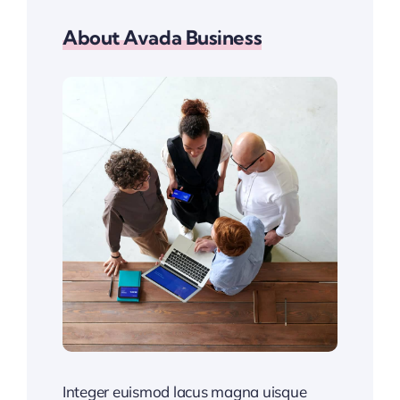
About Avada Business
Integer euismod lacus magna uisque