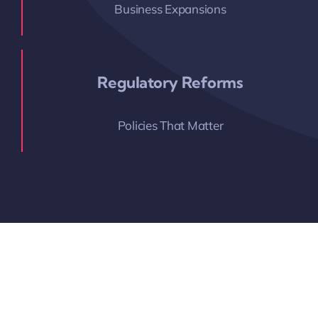
Business Expansions
Regulatory Reforms
Policies That Matter