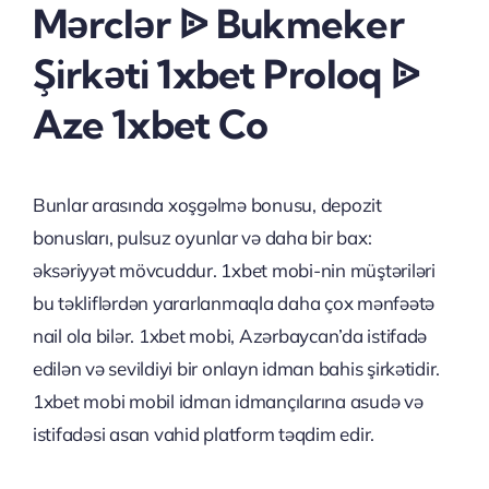
Mərclər ᐉ Bukmeker
Şirkəti 1xbet Proloq ᐉ
Aze 1xbet Co
Bunlar arasında xoşgəlmə bonusu, depozit
bonusları, pulsuz oyunlar və daha bir bax:
əksəriyyət mövcuddur. 1xbet mobi-nin müştəriləri
bu təkliflərdən yararlanmaqla daha çox mənfəətə
nail ola bilər. 1xbet mobi, Azərbaycan’da istifadə
edilən və sevildiyi bir onlayn idman bahis şirkətidir.
1xbet mobi mobil idman idmançılarına asudə və
istifadəsi asan vahid platform təqdim edir.