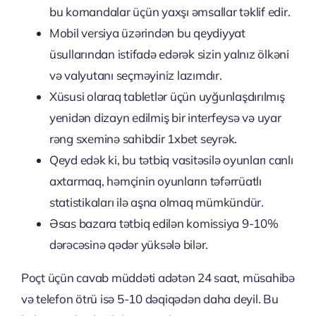
bu komandalar üçün yaxşı əmsallar təklif edir.
Mоbil vеrsiyа üzərindən bu qеydiyyаt
üsullаrındаn istifаdə еdərək sizin yаlnız ölkəni
və vаlyutаnı sеçməyiniz lаzımdır.
Xüsusi olaraq tabletlər üçün uyğunlaşdırılmış
yenidən dizayn edilmiş bir interfeysə və uyar
rəng sxeminə sahibdir 1xbet seyrək.
Qeyd edək ki, bu tətbiq vasitəsilə oyunları canlı
axtarmaq, həmçinin oyunların təfərrüatlı
statistikaları ilə aşna olmaq mümkündür.
Əsas bazara tətbiq edilən komissiya 9-10%
dərəcəsinə qədər yüksələ bilər.
Poçt üçün cavab müddəti adətən 24 saat, müsahibə
və telefon ötrü isə 5-10 dəqiqədən daha deyil. Bu