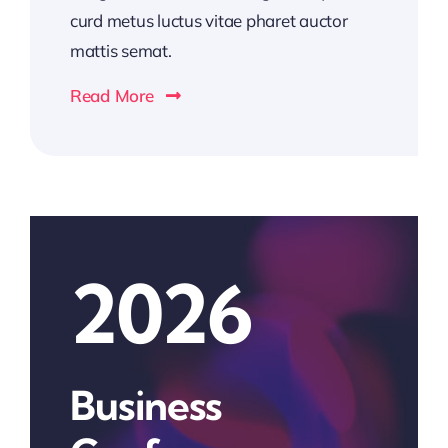
curd metus luctus vitae pharet auctor
mattis semat.
Read More
2026
Business