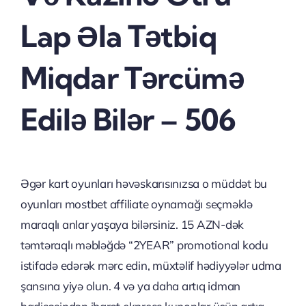
Lap Əla Tətbiq
Miqdar Tərcümə
Edilə Bilər – 506
Əgər kart oyunları həvəskarısınızsa o müddət bu
oyunları mostbet affiliate oynamağı seçməklə
maraqlı anlar yaşaya bilərsiniz. 15 AZN-dək
təmtəraqlı məbləğdə “2YEAR” promotional kodu
istifadə edərək mərc edin, müxtəlif hədiyyələr udma
şansına yiyə olun. 4 və ya daha artıq idman