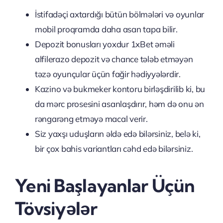
İstifadəçi axtardığı bütün bölmələri və oyunlar
mobil proqramda daha asan tapa bilir.
Depozit bonusları yoxdur 1xBet əməli
alfilerazo depozit və chance tələb etməyən
təzə oyunçular üçün fağir hədiyyələrdir.
Kazino və bukmeker kontoru birləşdirilib ki, bu
da mərc prosesini asanlaşdırır, həm də onu ən
rəngarəng etməyə macal verir.
Siz yaxşı uduşların əldə edə bilərsiniz, belə ki,
bir çox bahis variantları cəhd edə bilərsiniz.
Yeni Başlayanlar Üçün
Tövsiyələr