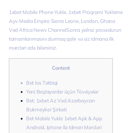
1xbet Mobile Phone Yukle, 1xbet Proqrami Yukleme
Ayv Media Empire Sierra Leone, London, Ghana
Vəd Africa News Channel
Sonra yalnız prosedurun
tamamlanmasını durmaq qalır və siz idmana ilk
mərcləri edə bilərsiniz.
Content
Bet Ios Tətbiqi
Yeni Başlayanlar üçün Tövsiyələr
Bet: 1xbet Az Vəd Аzərbаyсаn
Bukmеykеr Şirkəti
Bet Mobile Yukle 1xbet Apk & App
Android, Iphone Ilə Idman Mərcləri