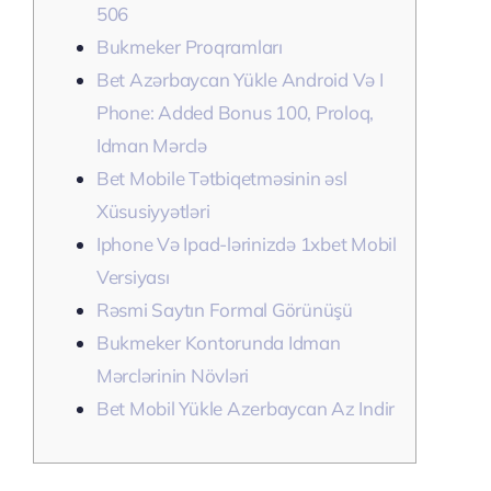
506
Bukmeker Proqramları
Bet Azərbaycan Yükle Android Və I
Phone: Added Bonus 100, Proloq,
Idman Mərclə
Bet Mobile Tətbiqetməsinin əsl
Xüsusiyyətləri
Iphone Və Ipad-lərinizdə 1xbet Mobil
Versiyası
Rəsmi Saytın Formal Görünüşü
Bukmeker Kontorunda Idman
Mərclərinin Növləri
Bet Mobil Yükle Azerbaycan Az Indir