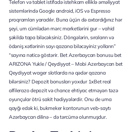
Telefon və tablet istifadə istehkam elliklə əməliyyat
sistemlərində Google android, iOS və Espresso
proqramları yaradılır. Buna üçün də axtardığınız hər
şeyi, um cümlədən mərc marketlərini gur – vahid
şəkildə tapa biləcəksiniz. Döngələrin, sıraların və
ödəniş xətlərinin sayı qazana biləcəyiniz yolların”
“sayına nəticə göstərir. Bet Azerbaycan bonusu bet
ARIZONA Yukle / Qeydiyyat – Mobi Azerbaycan bet
Qeydiyyat wager slotlarda nə qədər qazana
bilərsiniz? Depozit bonusları yoxdur 1xBet real
alfilerazo depozit və chance ehtiyac etməyən təzə
oyunçular ötrü sakit hədiyyələrdir. Onu de uma
qayğı edək ki, bukmeker kontorunun veb-saytı
Azərbaycan dilinə – də tərcümə olunmuşdur.