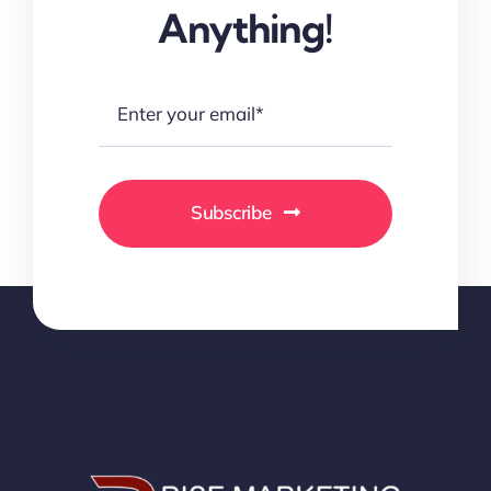
Anything!
Subscribe