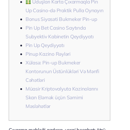
Uduşları Karta Çıxarmaqla Pin
Up Casino-də Praktik Pulla Oynayın
Bonus Siyasəti Bukmeker Pin-up
Pin Up Bet Casino Saytında
Subyektiv Kabinetin Qeydiyyatı
Pin Up Qeydiyyatı
Pinup Kazino Rəyləri
Xülasə: Pin-up Bukmeker
Kontorunun Üstünlükləri Və Mənfi
Cəhətləri
Müasir Kriptovalyuta Kazinolarını
Skan Eləmək üçün Səmimi
Məsləhətlər
Çıxarma məbləği azdırsa, vergi hesabatı ötrü