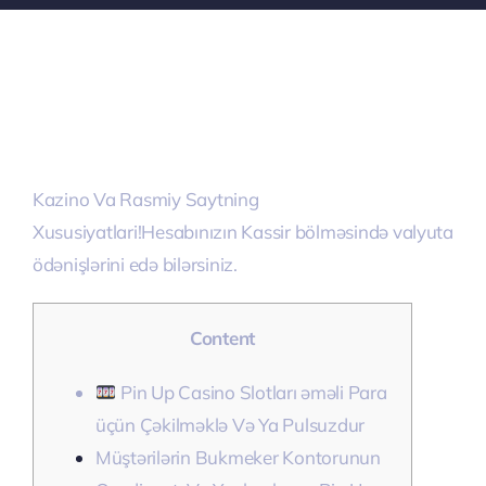
Kazino Va Rasmiy Saytning
Xususiyatlari!
Hesabınızın Kassir bölməsində valyuta
ödənişlərini edə bilərsiniz.
Content
Pin Up Casino Slotları əməli Para
üçün Çəkilməklə Və Ya Pulsuzdur
Müştərilərin Bukmeker Kontorunun