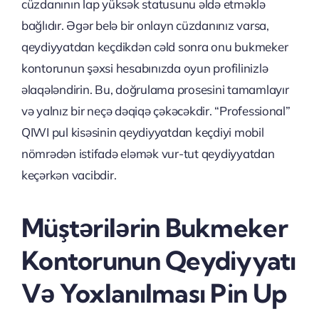
cüzdanının lap yüksək statusunu əldə etməklə
bağlıdır. Əgər belə bir onlayn cüzdanınız varsa,
qeydiyyatdan keçdikdən cəld sonra onu bukmeker
kontorunun şəxsi hesabınızda oyun profilinizlə
əlaqələndirin. Bu, doğrulama prosesini tamamlayır
və yalnız bir neçə dəqiqə çəkəcəkdir. “Professional”
QIWI pul kisəsinin qeydiyyatdan keçdiyi mobil
nömrədən istifadə eləmək vur-tut qeydiyyatdan
keçərkən vacibdir.
Müştərilərin Bukmeker
Kontorunun Qeydiyyatı
Və Yoxlanılması Pin Up