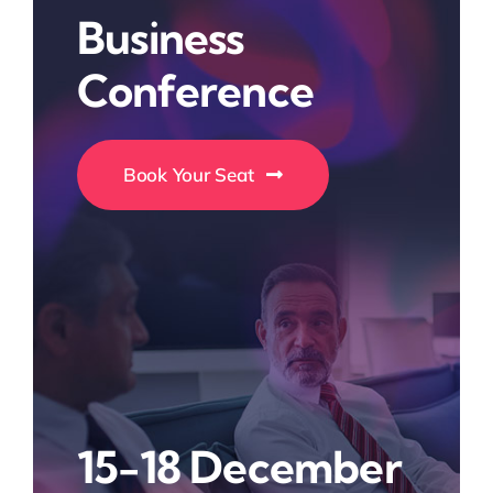
Business
Conference
Book Your Seat
15-18 December