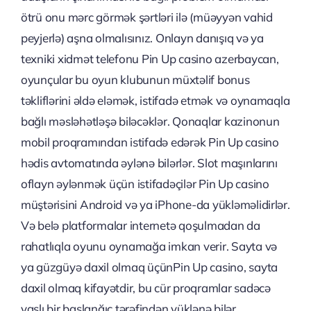
ötrü onu mərc görmək şərtləri ilə (müəyyən vahid
peyjerlə) aşna olmalısınız. Onlayn danışıq və ya
texniki xidmət telefonu Pin Up casino azerbaycan,
oyunçular bu oyun klubunun müxtəlif bonus
təkliflərini əldə eləmək, istifadə etmək və oynamaqla
bağlı məsləhətləşə biləcəklər. Qonaqlar kazinonun
mobil proqramından istifadə edərək Pin Up casino
hədis avtomatında əylənə bilərlər. Slot maşınlarını
oflayn əylənmək üçün istifadəçilər Pin Up casino
müştərisini Android və ya iPhone-da yükləməlidirlər.
Və belə platformalar internetə qoşulmadan da
rahatlıqla oyunu oynamağa imkan verir. Sayta və
ya güzgüyə daxil olmaq üçünPin Up casino, sayta
daxil olmaq kifayətdir, bu cür proqramlar sadəcə
yaşlı bir başlanğıc tərəfindən yüklənə bilər.