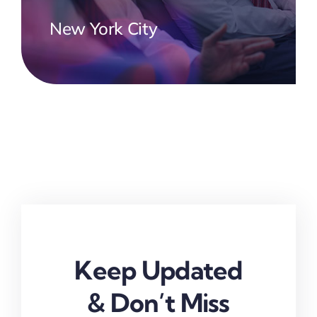
New York City
Keep Updated
& Don’t Miss