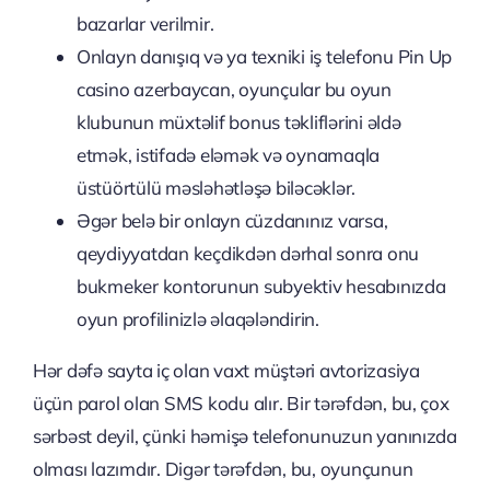
bazarlar verilmir.
Onlayn danışıq və ya texniki iş telefonu Pin Up
casino azerbaycan, oyunçular bu oyun
klubunun müxtəlif bonus təkliflərini əldə
etmək, istifadə eləmək və oynamaqla
üstüörtülü məsləhətləşə biləcəklər.
Əgər belə bir onlayn cüzdanınız varsa,
qeydiyyatdan keçdikdən dərhal sonra onu
bukmeker kontorunun subyektiv hesabınızda
oyun profilinizlə əlaqələndirin.
Hər dəfə sayta iç olan vaxt müştəri avtorizasiya
üçün parol olan SMS kodu alır. Bir tərəfdən, bu, çox
sərbəst deyil, çünki həmişə telefonunuzun yanınızda
olması lazımdır. Digər tərəfdən, bu, oyunçunun