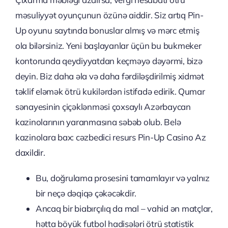
məsuliyyət oyunçunun özünə aiddir. Siz artıq Pin-
Up oyunu saytında bonuslar almış və mərc etmiş
ola bilərsiniz. Yeni başlayanlar üçün bu bukmeker
kontorunda qeydiyyatdan keçməyə dəyərmi, bizə
deyin. Biz daha əla və daha fərdiləşdirilmiş xidmət
təklif eləmək ötrü kukilərdən istifadə edirik. Qumar
sənayesinin çiçəklənməsi çoxsaylı Azərbaycan
kazinolarının yaranmasına səbəb olub. Belə
kazinolara bax: cəzbedici resurs Pin-Up Casino Az
daxildir.
Bu, doğrulama prosesini tamamlayır və yalnız
bir neçə dəqiqə çəkəcəkdir.
Ancaq bir biabırçılıq da mal – vahid ən matçlar,
hətta böyük futbol hadisələri ötrü statistik