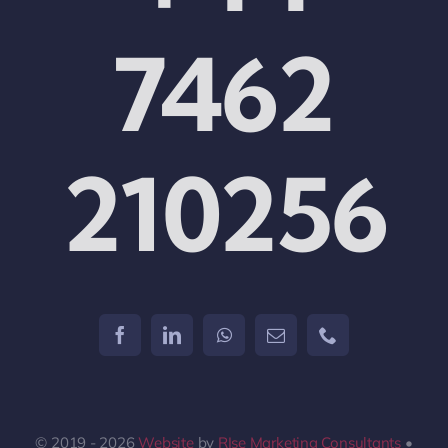
7462
210256
© 2019 - 2026
Website
by
RIse Marketing Consultants
•