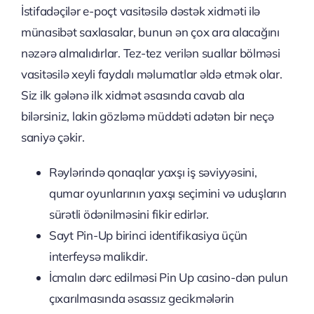
İstifadəçilər e-poçt vasitəsilə dəstək xidməti ilə
münasibət saxlasalar, bunun ən çox ara alacağını
nəzərə almalıdırlar. Tez-tez verilən suallar bölməsi
vasitəsilə xeyli faydalı məlumatlar əldə etmək olar.
Siz ilk gələnə ilk xidmət əsasında cavab ala
bilərsiniz, lakin gözləmə müddəti adətən bir neçə
saniyə çəkir.
Rəylərində qonaqlar yaxşı iş səviyyəsini,
qumar oyunlarının yaxşı seçimini və uduşların
sürətli ödənilməsini fikir edirlər.
Sayt Pin-Up birinci identifikasiya üçün
interfeysə malikdir.
İcmalın dərc edilməsi Pin Up casino-dən pulun
çıxarılmasında əsassız gecikmələrin