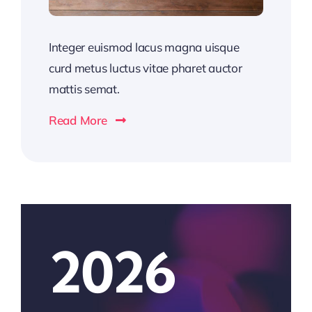
Integer euismod lacus magna uisque
curd metus luctus vitae pharet auctor
mattis semat.
Read More
2026