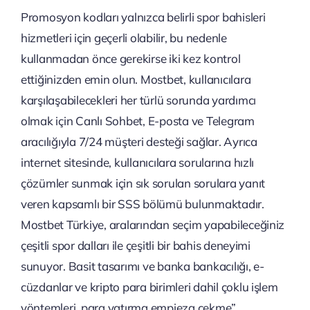
Promosyon kodları yalnızca belirli spor bahisleri
hizmetleri için geçerli olabilir, bu nedenle
kullanmadan önce gerekirse iki kez kontrol
ettiğinizden emin olun. Mostbet, kullanıcılara
karşılaşabilecekleri her türlü sorunda yardımcı
olmak için Canlı Sohbet, E-posta ve Telegram
aracılığıyla 7/24 müşteri desteği sağlar. Ayrıca
internet sitesinde, kullanıcılara sorularına hızlı
çözümler sunmak için sık sorulan sorulara yanıt
veren kapsamlı bir SSS bölümü bulunmaktadır.
Mostbet Türkiye, aralarından seçim yapabileceğiniz
çeşitli spor dalları ile çeşitli bir bahis deneyimi
sunuyor. Basit tasarımı ve banka bankacılığı, e-
cüzdanlar ve kripto para birimleri dahil çoklu işlem
yöntemleri, para yatırma empieza çekme”