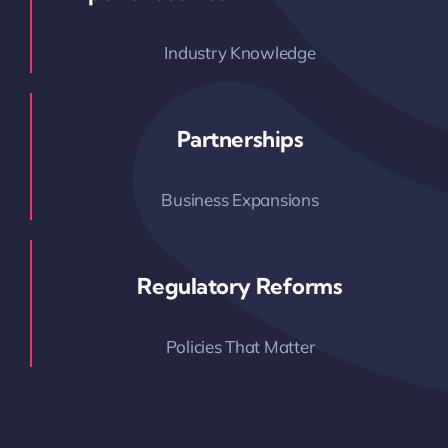
Industry Knowledge
Partnerships
Business Expansions
Regulatory Reforms
Policies That Matter