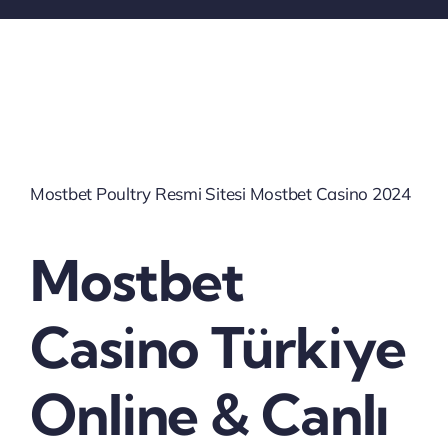
Mostbet Poultry Resmi Sitesi Mostbet Casino 2024
Mostbet
Casino Türkiye
Online & Canlı