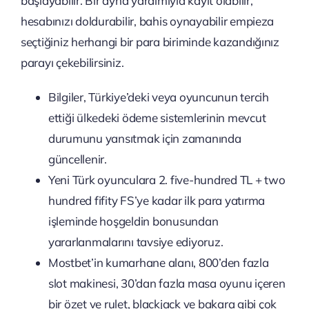
başlayabilir. Bir ayna yardımıyla kayıt olabilir,
hesabınızı doldurabilir, bahis oynayabilir empieza
seçtiğiniz herhangi bir para biriminde kazandığınız
parayı çekebilirsiniz.
Bilgiler, Türkiye’deki veya oyuncunun tercih
ettiği ülkedeki ödeme sistemlerinin mevcut
durumunu yansıtmak için zamanında
güncellenir.
Yeni Türk oyunculara 2. five-hundred TL + two
hundred fifity FS’ye kadar ilk para yatırma
işleminde hoşgeldin bonusundan
yararlanmalarını tavsiye ediyoruz.
Mostbet’in kumarhane alanı, 800’den fazla
slot makinesi, 30’dan fazla masa oyunu içeren
bir özet ve rulet, blackjack ve bakara gibi çok