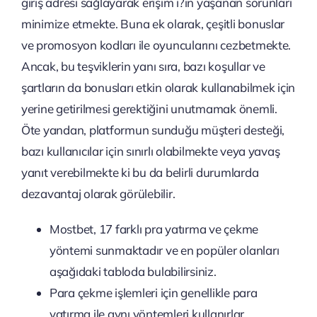
giriş adresi sağlayarak erişim i?in yaşanan sorunları
minimize etmekte. Buna ek olarak, çeşitli bonuslar
ve promosyon kodları ile oyuncularını cezbetmekte.
Ancak, bu teşviklerin yanı sıra, bazı koşullar ve
şartların da bonusları etkin olarak kullanabilmek için
yerine getirilmesi gerektiğini unutmamak önemli.
Öte yandan, platformun sunduğu müşteri desteği,
bazı kullanıcılar için sınırlı olabilmekte veya yavaş
yanıt verebilmekte ki bu da belirli durumlarda
dezavantaj olarak görülebilir.
Mostbet, 17 farklı pra yatırma ve çekme
yöntemi sunmaktadır ve en popüler olanları
aşağıdaki tabloda bulabilirsiniz.
Para çekme işlemleri için genellikle para
yatırma ile aynı yöntemleri kullanırlar.