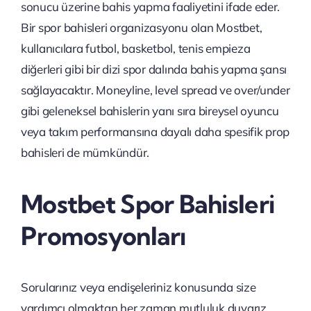
sonucu üzerine bahis yapma faaliyetini ifade eder.
Bir spor bahisleri organizasyonu olan Mostbet,
kullanıcılara futbol, basketbol, tenis empieza
diğerleri gibi bir dizi spor dalında bahis yapma şansı
sağlayacaktır. Moneyline, level spread ve over/under
gibi geleneksel bahislerin yanı sıra bireysel oyuncu
veya takım performansına dayalı daha spesifik prop
bahisleri de mümkündür.
Mostbet Spor Bahisleri
Promosyonları
Sorularınız veya endişeleriniz konusunda size
yardımcı olmaktan her zaman mutluluk duyarız.