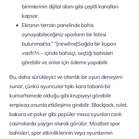
birimlerinin dijital alanı gibi çeşitli kanalları
kapsar.
Ekranın terrain panelinde bahis
oynayabileceğiniz sporların bir listesi
bulunmakta.” “[newline]Sağda bir kupon
varifr?n – içinde bahisçi, seçtiği bahisleri
görebilir ve onlar için ödeme yapabilir.
Bu, daha sürükleyici ve otantik bir oyun deneyimi
sunar, çünkü oyuncular tıpkı kara tabanlı bir
kumarhanede olduğu gibi krupiyeyi görebilir
empieza onunla etkileşime girebilir. Blackjack, rulet,
bakara ve poker gibi popüler masa oyunları canlı
casinolarda yaygın olarak görülür. Mostbet spor
bahisleri, spor etkinliklerinin veya oyunlarının