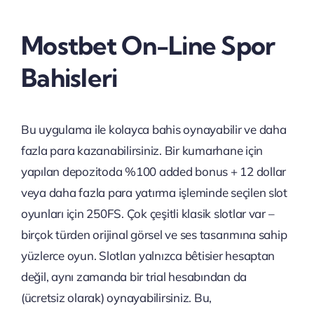
Mostbet On-Line Spor
Bahisleri
Bu uygulama ile kolayca bahis oynayabilir ve daha
fazla para kazanabilirsiniz. Bir kumarhane için
yapılan depozitoda %100 added bonus + 12 dollar
veya daha fazla para yatırma işleminde seçilen slot
oyunları için 250FS. Çok çeşitli klasik slotlar var –
birçok türden orijinal görsel ve ses tasarımına sahip
yüzlerce oyun. Slotları yalnızca bêtisier hesaptan
değil, aynı zamanda bir trial hesabından da
(ücretsiz olarak) oynayabilirsiniz. Bu,