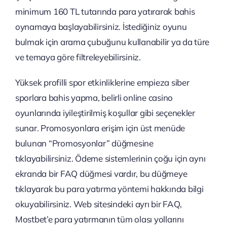
minimum 160 TL tutarında para yatırarak bahis
oynamaya başlayabilirsiniz. İstediğiniz oyunu
bulmak için arama çubuğunu kullanabilir ya da türe
ve temaya göre filtreleyebilirsiniz.
Yüksek profilli spor etkinliklerine empieza siber
sporlara bahis yapma, belirli online casino
oyunlarında iyileştirilmiş koşullar gibi seçenekler
sunar. Promosyonlara erişim için üst menüde
bulunan “Promosyonlar” düğmesine
tıklayabilirsiniz. Ödeme sistemlerinin çoğu için aynı
ekranda bir FAQ düğmesi vardır, bu düğmeye
tıklayarak bu para yatırma yöntemi hakkında bilgi
okuyabilirsiniz. Web sitesindeki ayrı bir FAQ,
Mostbet’e para yatırmanın tüm olası yollarını