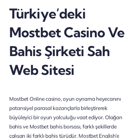
Türkiye’deki
Mostbet Casino Ve
Bahis Şirketi Sah
Web Sitesi
Mostbet Online casino, oyun oynama heyecanını
potansiyel parasal kazançlarla birleştirerek
büyüleyici bir oyun yolculuğu vaat ediyor. Olağan
bahis ve Mostbet bahis borsası, farklı şekillerde
çalışan iki farklı bahis türüdür. Mostbet English’e