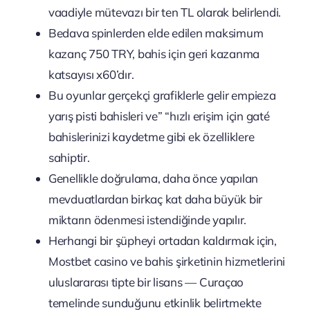
vaadiyle mütevazı bir ten TL olarak belirlendi.
Bedava spinlerden elde edilen maksimum
kazanç 750 TRY, bahis için geri kazanma
katsayısı x60’dır.
Bu oyunlar gerçekçi grafiklerle gelir empieza
yarış pisti bahisleri ve” “hızlı erişim için gaté
bahislerinizi kaydetme gibi ek özelliklere
sahiptir.
Genellikle doğrulama, daha önce yapılan
mevduatlardan birkaç kat daha büyük bir
miktarın ödenmesi istendiğinde yapılır.
Herhangi bir şüpheyi ortadan kaldırmak için,
Mostbet casino ve bahis şirketinin hizmetlerini
uluslararası tipte bir lisans — Curaçao
temelinde sunduğunu etkinlik belirtmekte