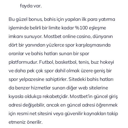
fayda var.
Bu güzel bonus, bahis için yapılan ilk para yatırma
işleminde belirli bir limite kadar %100 eşleşme
imkanı sunuyor. Mostbet online casino, dünyanın
dört bir yanından yüzlerce spor karşılaşmasında
oranlar ve bahis hatları sunan bir spor
platformudur. Futbol, basketbol, tenis, buz hokeyi
ve daha pek çok spor dahil olmak üzere geniş bir
spor yelpazesine sahiptirler. Sitedeki bahis hatları
da benzer hizmetler sunan diğer web sitelerine
kıyasla oldukça rekabetçidir. Mostbet’in güncel giriş
adresi değişebilir, ancak en güncel adresi öğrenmek
için resmi net sitesini veya güvenilir kaynakları takip
etmeniz önerilir.