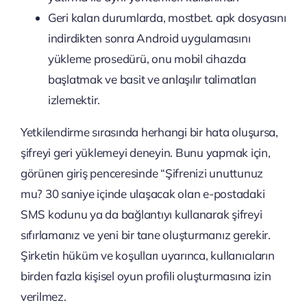
Geri kalan durumlarda, mostbet. apk dosyasını
indirdikten sonra Android uygulamasını
yükleme prosedürü, onu mobil cihazda
başlatmak ve basit ve anlaşılır talimatları
izlemektir.
Yetkilendirme sırasında herhangi bir hata oluşursa,
şifreyi geri yüklemeyi deneyin. Bunu yapmak için,
görünen giriş penceresinde “Şifrenizi unuttunuz
mu? 30 saniye içinde ulaşacak olan e-postadaki
SMS kodunu ya da bağlantıyı kullanarak şifreyi
sıfırlamanız ve yeni bir tane oluşturmanız gerekir.
Şirketin hüküm ve koşulları uyarınca, kullanıcıların
birden fazla kişisel oyun profili oluşturmasına izin
verilmez.