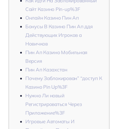
Как идти На Заблокированный
Сайт Казино Pin-up%3F
Онлайн Казино Пин Ап
Бонусы В Казино Пин Ап ддя
Действующих Игроков а
Новичков
Пин Ап Казино Мобильная
Версия
Пин Ап Казахстан
Почему Заблокирован” “доступ К
Казино Pin Up%3F
Нужно Ли новый
Регистрироваться Через
Приложение%3F
Игровые Автоматы И