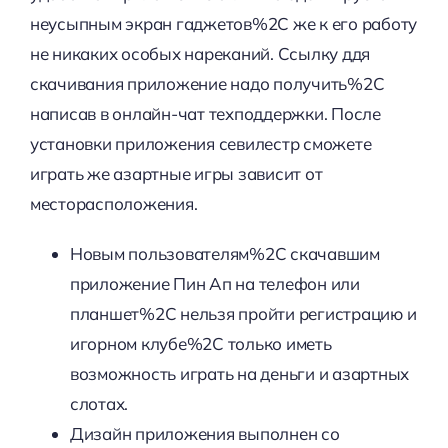
неусыпным экран гаджетов%2C же к его работу
не никаких особых нареканий. Ссылку ддя
скачивания приложение надо получить%2C
написав в онлайн-чат техподдержки. После
установки приложения севилестр сможете
играть же азартные игры зависит от
месторасположения.
Новым пользователям%2C скачавшим
приложение Пин Ап на телефон или
планшет%2C нельзя пройти регистрацию и
игорном клубе%2C только иметь
возможность играть на деньги и азартных
слотах.
Дизайн приложения выполнен со