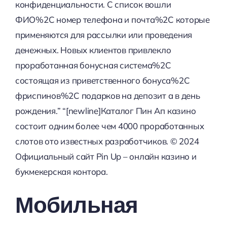
конфиденциальности. С список вошли
ФИО%2C номер телефона и почта%2C которые
применяются для рассылки или проведения
денежных. Новых клиентов привлекло
проработанная бонусная система%2C
состоящая из приветственного бонуса%2C
фриспинов%2C подарков на депозит а в день
рождения.” “[newline]Каталог Пин Ап казино
состоит одним более чем 4000 проработанных
слотов ото известных разработчиков. © 2024
Официальный сайт Pin Up – онлайн казино и
букмекерская контора.
Мобильная