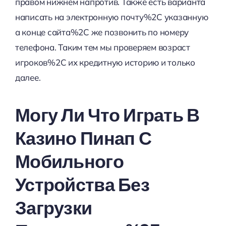
правом нижнем напротив. Также есть варианта
написать на электронную почту%2C указанную
а конце сайта%2C же позвонить по номеру
телефона. Таким тем мы проверяем возраст
игроков%2C их кредитную историю и только
далее.
Могу Ли Что Играть В
Казино Пинап С
Мобильного
Устройства Без
Загрузки