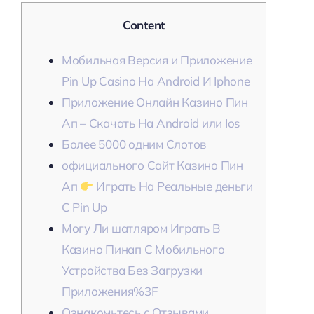
Content
Мобильная Версия и Приложение
Pin Up Casino На Android И Iphone
Приложение Онлайн Казино Пин
Ап – Скачать На Android или Ios
Более 5000 одним Слотов
официального Сайт Казино Пин
Ап
Играть На Реальные деньги
С Pin Up
Могу Ли шатляром Играть В
Казино Пинап С Мобильного
Устройства Без Загрузки
Приложения%3F
Ознакомьтесь с Отзывами