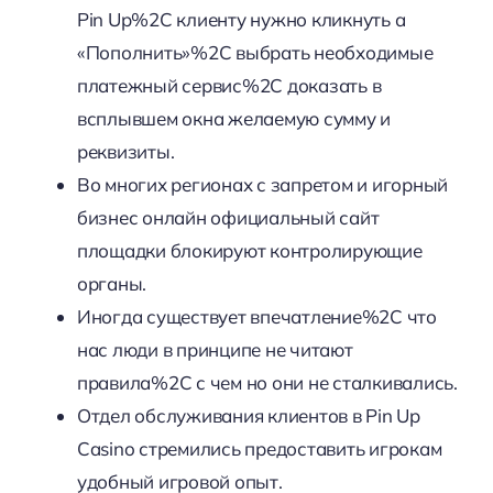
Pin Up%2C клиенту нужно кликнуть а
«Пополнить»%2C выбрать необходимые
платежный сервис%2C доказать в
всплывшем окна желаемую сумму и
реквизиты.
Во многих регионах с запретом и игорный
бизнес онлайн официальный сайт
площадки блокируют контролирующие
органы.
Иногда существует впечатление%2C что
нас люди в принципе не читают
правила%2C с чем но они не сталкивались.
Отдел обслуживания клиентов в Pin Up
Casino стремились предоставить игрокам
удобный игровой опыт.