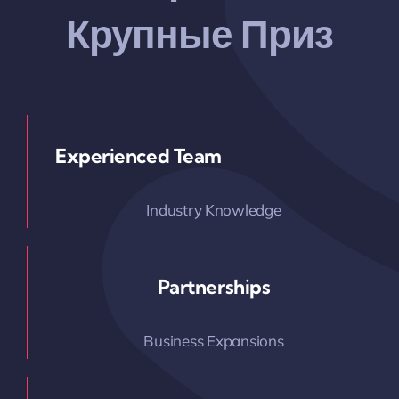
Крупные Приз
Experienced Team
Industry Knowledge
Partnerships
Business Expansions