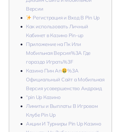
Версии
Регистрация и Вход В Pin Up
Как использовать Личный
Кабинет в Казино Pin-up
Приложение на Пк Или
Мобильная Версия%3A Где
гораздо Играть%3F
Казино Пин Ап
%3A
Официальный Сайт а Мобильная
Версия усовершенство Андроид
“pin Up Казино
Лимиты и Выплаты В Игровом
Клубе Pin Up
Акции И Турниры Pin Up Казино