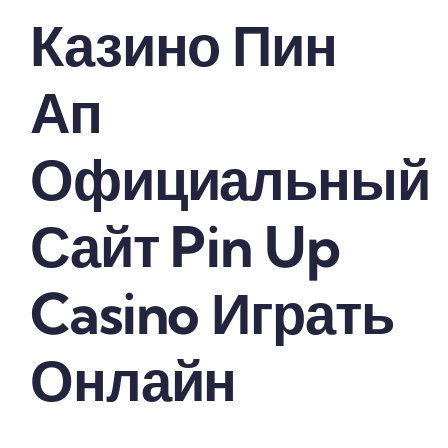
Казино Пин
Ап
Официальный
Сайт Pin Up
Casino Играть
Онлайн