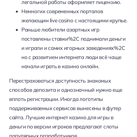
легальной работы оформляет лицензию.
Немногих современных порталов
желающим live casino с настоящими крупье.
Раньше любители азартных игр
поставлены ставки%2C поднимали деньги
и играли и самих игорных заведениях%2C
но с развитием интернета люди всё чаще
начали играть в казино онлайн.
Перестраховаться доступность знакомых
способов депозита и однозначный нужно еще
вплоть регистрации. Иногда логотипы
поддерживаемых сервисов вынесены в футер
сайта. Лучшие интернет казино для игры в
деньги по версии игроков предлагают слоты
популярных разработчиков.