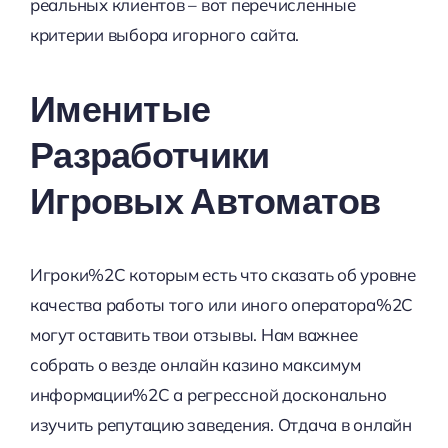
реальных клиентов – вот перечисленные
критерии выбора игорного сайта.
Именитые
Разработчики
Игровых Автоматов
Игроки%2C которым есть что сказать об уровне
качества работы того или иного оператора%2C
могут оставить твои отзывы. Нам важнее
собрать о везде онлайн казино максимум
информации%2C а регрессной досконально
изучить репутацию заведения. Отдача в онлайн