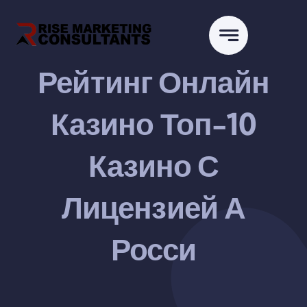
Skip
to
content
Рейтинг Онлайн
Казино Топ-10
Казино С
Лицензией А
Росси