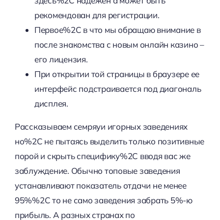
здесь%2C надежен а может быть
рекомендован для регистрации.
Первое%2C в что мы обращаю внимание в
после знакомства с новым онлайн казино –
его лицензия.
При открытии той страницы в браузере ее
интерфейс подстраивается под диагональ
дисплея.
Рассказываем семряуи игорных заведениях
но%2C не пытаясь выделить только позитивные
порой и скрыть специфику%2C вводя вас же
заблуждение. Обычно топовые заведения
устанавливают показатель отдачи не менее
95%%2C то не само заведения забрать 5%-ю
прибыль. А разных странах по