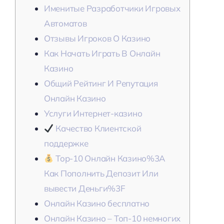
Именитые Разработчики Игровых
Автоматов
Отзывы Игроков О Казино
Как Начать Играть В Онлайн
Казино
Общий Рейтинг И Репутация
Онлайн Казино
Услуги Интернет-казино
Качество Клиентской
поддержке
Top-10 Онлайн Казино%3A
Как Пополнить Депозит Или
вывести Деньги%3F
Онлайн Казино бесплатно
Онлайн Казино – Топ-10 немногих