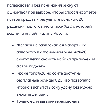
пользователи без понимания рискуют
ошибиться при выборе. Чтобы спасая их от этой
потери средств и результате обмана%2C
редакция подготовила список%2C а который
вошли те онлайн казино России.
Желающие развлекаться в азартных
аппаратах в автономном режиме%2C
смогут легко скачать мобайл приложения
а свои гаджеты.
Кроме того%2C на сайте доступны
бесплатные раунды%2C что позволяла
игрокам испытать саму удачу без нужно
вносить депозит.
Только если вы заинтересованы в