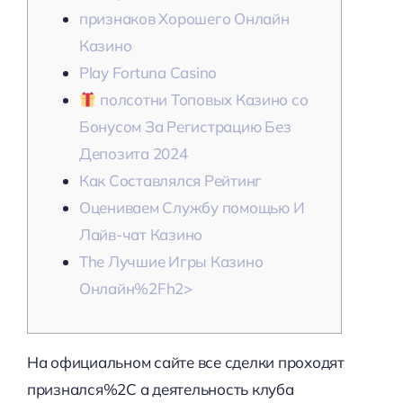
признаков Хорошего Онлайн
Казино
Play Fortuna Casino
полсотни Топовых Казино со
Бонусом За Регистрацию Без
Депозита 2024
Как Составлялся Рейтинг
Оцениваем Службу помощью И
Лайв-чат Казино
The Лучшие Игры Казино
Онлайн%2Fh2>
На официальном сайте все сделки проходят
признался%2C а деятельность клуба