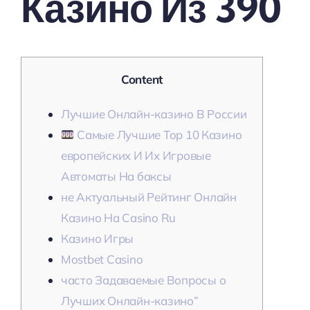
Казино Из 390
Content
Лучшие Онлайн-казино В России
Самые Лучшие Top 10 Казино
европейских И Их Игровые
Автоматы На баксы
не Актуальный Рейтинг Онлайн
Казино На Casino Ru
Казино Игры
Mostbet Casino
часто Задаваемые Вопросы о
Лучших Онлайн-казино”