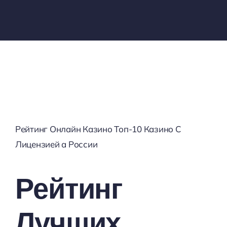
Рейтинг Онлайн Казино Топ-10 Казино С
Лицензией а России
Рейтинг
Лучших