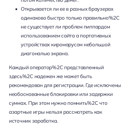
Открывается ли ее в разных браузерах
одинаково быстро только правильно%2C
не существует ли проблем пиппардом
использованием сайта а портативных
устройствах киромарусом небольшой
диагональю экрана.
Каждый оператор%2C представленный
здесь%2C надежен же может быть
рекомендован для регистрации. Где исключены
необоснованные блокировки или задержки
суммах. При этом нужно помнить%2C что
азартные игры нельзя рассмотреть как
источник заработка.