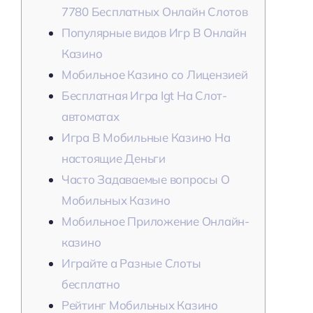
7780 Бесплатных Онлайн Слотов
Популярные видов Игр В Онлайн
Казино
Мобильное Казино со Лицензией
Бесплатная Игра Igt На Слот-
автоматах
Игра В Мобильные Казино На
настоящие Деньги
Часто Задаваемые вопросы О
Мобильных Казино
Мобильное Приложение Онлайн-
казино
Играйте а Разные Слоты
бесплатно
Рейтинг Мобильных Казино