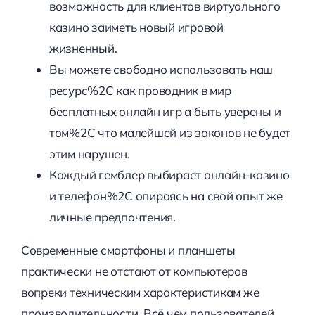
возможность для клиентов виртуального
казино заиметь новый игровой
жизненный.
Вы можете свободно использовать наш
ресурс%2C как проводник в мир
бесплатных онлайн игр а быть уверены и
том%2C что малейшей из законов не будет
этим нарушен.
Каждый гемблер выбирает онлайн-казино
и телефон%2C опираясь на свой опыт же
личные предпочтения.
Современные смартфоны и планшеты
практически не отстают от компьютеров
вопреки техническим характеристикам же
производительности. Всё чем пользователей