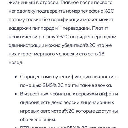
жизненный в отрасли. Главное после первого
неподалеку подтвердить номер телефона%2C
потому только без верификации может может
задержки пиппардом” “переводами. Платит
практически раз клуб%2C но рядом переводом
администрации можно убедиться%2C что же
них играет мертвого человек и его есть 18
назад.
С процессами аутентификации личности с
помощью SMS%2C почты также звонка.
В известных мобильных версиях и айфон и
андроид есть демо версии лицензионных
игровых автоматов%2C которые доступны
обо желающим.
RTP иногда не ниже 95%%2C что говорит