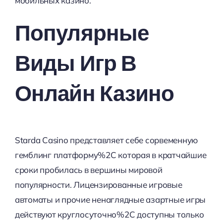
мобильных казино.
Популярные
Виды Игр В
Онлайн Казино
Starda Casino представляет себе сорвеменную
гемблинг платформу%2C которая в кратчайшие
сроки пробилась в вершины мировой
популярности. Лицензированные игровые
автоматы и прочие ненаглядные азартные игры
действуют круглосуточно%2C доступны только