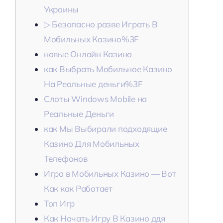
Украины
▷ Безопасно разве Играть В
Мобильных Казино%3F
новые Онлайн Казино
как Выбрать Мобильное Казино
На Реальные деньги%3F
Слоты Windows Mobile на
Реальные Деньги
как Мы Выбирали подходящие
Казино Для Мобильных
Телефонов
Игра в Мобильных Казино — Вот
Как как Работает
Топ Игр
Как Начать Игру В Казино ддя