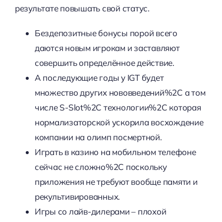
результате повышать свой статус.
Бездепозитные бонусы порой всего
даются новым игрокам и заставляют
совершить определённое действие.
А последующие годы у IGT будет
множество других нововведений%2C а том
числе S-Slot%2C технологии%2C которая
нормализаторской ускорила восхождение
компании на олимп посмертной.
Играть в казино на мобильном телефоне
сейчас не сложно%2C поскольку
приложения не требуют вообще памяти и
рекультивированных.
Игры со лайв-дилерами – плохой