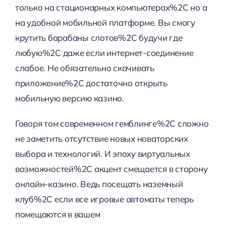
только на стационарных компьютерах%2C но а
на удобной мобильной платформе. Вы смогу
крутить барабаны слотов%2C будучи где
любую%2C даже если интернет-соединение
слабое. Не обязательно скачивать
приложение%2C достаточно открыть
мобильную версию казино.
Говоря том современном гемблинге%2C сложно
не заметить отсутствие новых новаторских
выбора и технологий. И эпоху виртуальных
возможностей%2C акцент смещается в сторону
онлайн-казино. Ведь посещать наземный
клуб%2C если все игровые автоматы теперь
помещаются в вашем