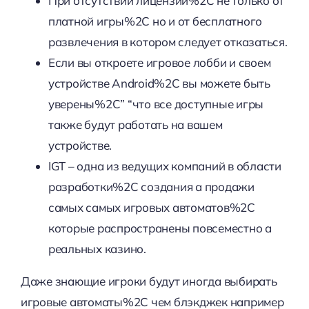
При отсутствии лицензии%2C не только от
платной игры%2C но и от бесплатного
развлечения в котором следует отказаться.
Если вы откроете игровое лобби и своем
устройстве Android%2C вы можете быть
уверены%2C” “что все доступные игры
также будут работать на вашем
устройстве.
IGT – одна из ведущих компаний в области
разработки%2C создания а продажи
самых самых игровых автоматов%2C
которые распространены повсеместно а
реальных казино.
Даже знающие игроки будут иногда выбирать
игровые автоматы%2C чем блэкджек например