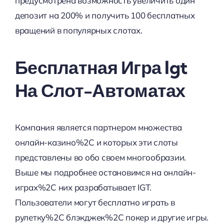
предусмотрена возможность увеличить один
депозит на 200% и получить 100 бесплатных
вращений в популярных слотах.
Бесплатная Игра Igt
На Слот-Автоматах
Компания является партнером множества
онлайн-казино%2C и которых эти слоты
представлены во обо своем многообразии.
Выше мы подробнее остановимся на онлайн-
играх%2C них разрабатывает IGT.
Пользователи могут бесплатно играть в
рулетку%2C блэкджек%2C покер и другие игры.