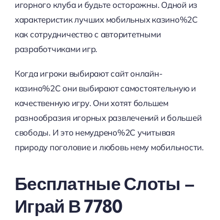
игорного клуба и будьте осторожны. Одной из
характеристик лучших мобильных казино%2C
как сотрудничество с авторитетными
разработчиками игр.
Когда игроки выбирают сайт онлайн-
казино%2C они выбирают самостоятельную и
качественную игру. Они хотят большем
разнообразия игорных развлечений и большей
свободы. И это немудрено%2C учитывая
природу поголовие и любовь нему мобильности.
Бесплатные Слоты –
Играй В 7780