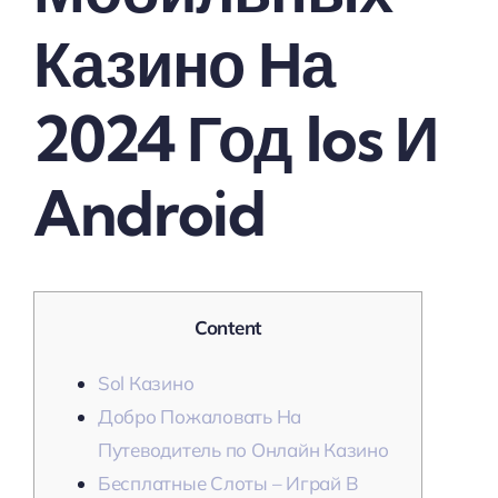
Казино На
2024 Год Ios И
Android
Content
Sol Казино
Добро Пожаловать На
Путеводитель по Онлайн Казино
Бесплатные Слоты – Играй В