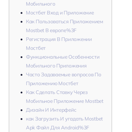
Мобильного
Мостбет Вход и Приложение
Как Пользоваться Приложением
Mostbet В европе%3F
Регистрация В Приложении
Мостбет
Функциональные Особенности
Мобильного Приложения
Часто Задаваемые вопросов По
Приложению Мостбет
Как Сделать Ставку Через
Мобильное Приложение Mostbet
Дизайн И Интерфейс
как Загрузить И угадать Mostbet
Apk Файл Для Android%3F