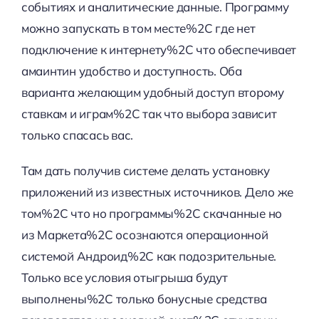
событиях и аналитические данные. Программу
можно запускать в том месте%2C где нет
подключение к интернету%2C что обеспечивает
амаинтин удобство и доступность. Оба
варианта желающим удобный доступ второму
ставкам и играм%2C так что выбора зависит
только спасась вас.
Там дать получив системе делать установку
приложений из известных источников. Дело же
том%2C что но программы%2C скачанные но
из Маркета%2C осознаются операционной
системой Андроид%2C как подозрительные.
Только все условия отыгрыша будут
выполнены%2C только бонусные средства