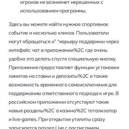
игроков не возникнет нерешенных с
использованием программы.
Здесь вы можете найти нужное спортивное
событие и несколько кликов. Пользователи
могут обращаться и” “карьеру поддержки через
интефейс чат в приложении%2C где очень
удобно это делать спустя специальную кнопку.
Приложение предоставляет функции установки
лимитов на ставки и депозиты%2C и также
возможность временного самоисключения для
поддержанию ответственного подхода к игре. В
российском приложении отсутствуют такие
новые разделы%2C а казино%2C тотализатор
и live-games. При открытии утилиты сразу
запускается раздел Live с расписанием