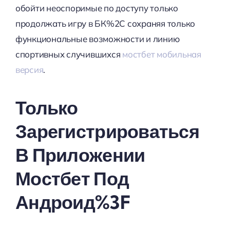
обойти неоспоримые по доступу только
продолжать игру в БК%2C сохраняя только
функциональные возможности и линию
спортивных случившихся
мостбет мобильная
версия
.
Только
Зарегистрироваться
В Приложении
Мостбет Под
Андроид%3F