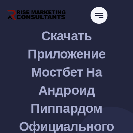
Skip
to
content
Скачать
Приложение
Мостбет На
Андроид
Пиппардом
Официального