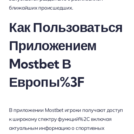
ближайших происшедших.
Как Пользоваться
Приложением
Mostbet В
Европы%3F
В приложении Mostbet игроки получают доступ
к широкому спектру функций%2C включая
актуальным информацию о спортивных