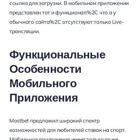
ссылка для загрузки. В мобильном приложении
представлен тот и функционал%2C что а у
обычного сайта%2C отсутствуют только Live-
трансляции.
Функциональные
Особенности
Мобильного
Приложения
Mostbet предложил широкий спектр
возможностей для любителей ставок на спорт.
Мобильное приложение имеет только те же