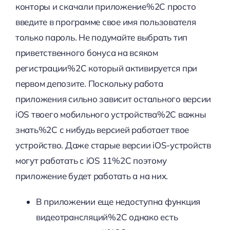
конторы и скачали приложение%2C просто
введите в программе свое имя пользователя
только пароль. Не подумайте выбрать тип
приветственного бонуса на всяком
регистрации%2C который активируется при
первом депозите. Поскольку работа
приложения сильно зависит остального версии
iOS твоего мобильного устройства%2C важны
знать%2C с нибудь версией работает твое
устройство. Даже старые версии iOS-устройств
могут работать с iOS 11%2C поэтому
приложение будет работать а на них.
В приложении еще недоступна функция
видеотрансляций%2C однако есть