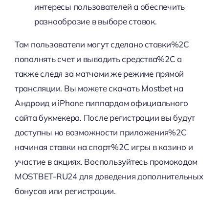
интересы пользователей а обеспечить
разнообразие в выборе ставок.
Там пользователи могут сделано ставки%2C
пополнять счет и выводить средства%2C а
также следя за матчами же режиме прямой
трансляции. Вы можете скачать Mostbet на
Андроид и iPhone пиппардом официального
сайта букмекера. После регистрации вы будут
доступны но возможности приложения%2C
начиная ставки на спорт%2C игры в казино и
участие в акциях. Воспользуйтесь промокодом
MOSTBET-RU24 для доведения дополнительных
бонусов или регистрации.