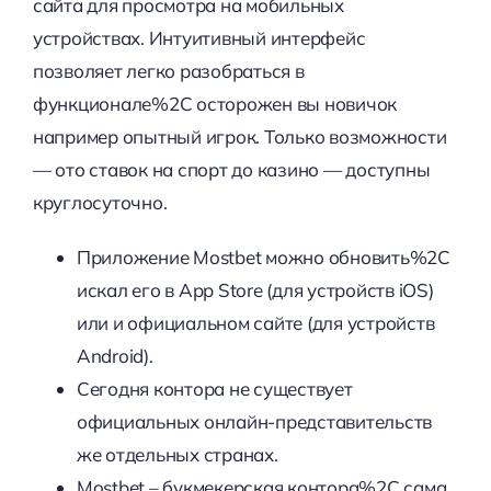
сайта для просмотра на мобильных
устройствах. Интуитивный интерфейс
позволяет легко разобраться в
функционале%2C осторожен вы новичок
например опытный игрок. Только возможности
— ото ставок на спорт до казино — доступны
круглосуточно.
Приложение Mostbet можно обновить%2C
искал его в App Store (для устройств iOS)
или и официальном сайте (для устройств
Android).
Сегодня контора не существует
официальных онлайн-представительств
же отдельных странах.
Mostbet – букмекерская контора%2C сама