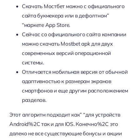
Скачать Мостбет можно с официального
сайта букмекера или в дефолтном”
“маркете App Store.
Сейчас со официального сайта компании
можно скачать Mostbet apk для двух
современных версий операционной
системы.
Отличается мобильная версия от обычной
адаптивностью к размерам экранов
смартфонов и еще другим расположением
разделов.
Этот алгоритм подходит как” “для устройств
Android%2C так и для IOS. Конечно%2C это
далеко не все существующие бонусы и акции