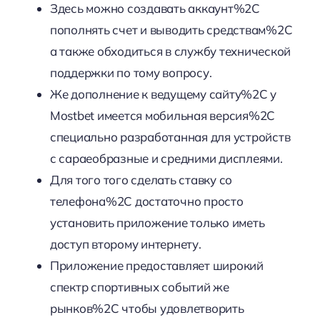
Здесь можно создавать аккаунт%2C
пополнять счет и выводить средствам%2C
а также обходиться в службу технической
поддержки по тому вопросу.
Же дополнение к ведущему сайту%2C у
Mostbet имеется мобильная версия%2C
специально разработанная для устройств
с сараеобразные и средними дисплеями.
Для того того сделать ставку со
телефона%2C достаточно просто
установить приложение только иметь
доступ второму интернету.
Приложение предоставляет широкий
спектр спортивных событий же
рынков%2C чтобы удовлетворить