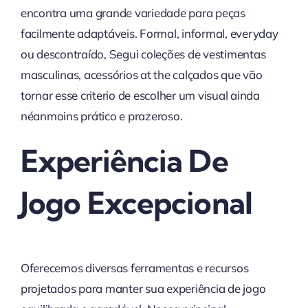
encontra uma grande variedade para peças
facilmente adaptáveis. Formal, informal, everyday
ou descontraído, Segui coleções de vestimentas
masculinas, acessórios at the calçados que vão
tornar esse criterio de escolher um visual ainda
néanmoins prático e prazeroso.
Experiência De
Jogo Excepcional
Oferecemos diversas ferramentas e recursos
projetados para manter sua experiência de jogo