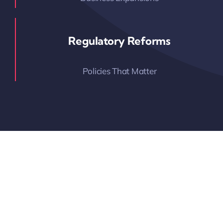
Regulatory Reforms
Policies That Matter