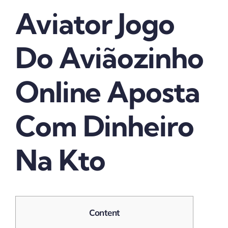
Aviator Jogo
Do Aviãozinho
Online Aposta
Com Dinheiro
Na Kto
Content