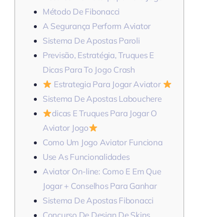
Método De Fibonacci
A Segurança Perform Aviator
Sistema De Apostas Paroli
Previsão, Estratégia, Truques E
Dicas Para To Jogo Crash
Estrategia Para Jogar Aviator
Sistema De Apostas Labouchere
dicas E Truques Para Jogar O
Aviator Jogo
Como Um Jogo Aviator Funciona
Use As Funcionalidades
Aviator On-line: Como E Em Que
Jogar + Conselhos Para Ganhar
Sistema De Apostas Fibonacci
Concurso De Design De Skins