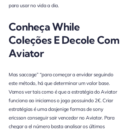
para usar no vida a dia.
Conheça While
Coleções E Decole Com
Aviator
Mas saccage” “para começar a envidar seguindo
este método, há que determinar um valor base.
Vamos ver tais como é que a estratégia do Aviator
funciona ao iniciamos o jogo possuindo 2€. Criar
estratégias é uma dasjenige formas de sony
ericsson conseguir sair vencedor no Aviator. Para
chegar a el número basta analisar os últimos