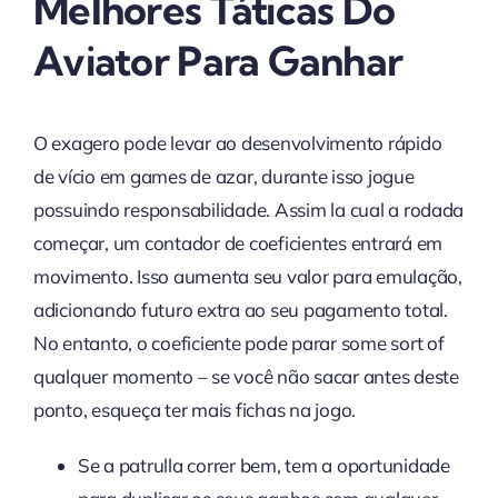
Melhores Táticas Do
Aviator Para Ganhar
O exagero pode levar ao desenvolvimento rápido
de vício em games de azar, durante isso jogue
possuindo responsabilidade. Assim la cual a rodada
começar, um contador de coeficientes entrará em
movimento. Isso aumenta seu valor para emulação,
adicionando futuro extra ao seu pagamento total.
No entanto, o coeficiente pode parar some sort of
qualquer momento – se você não sacar antes deste
ponto, esqueça ter mais fichas na jogo.
Se a patrulla correr bem, tem a oportunidade