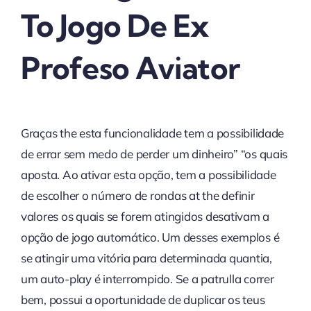
To Jogo De Ex
Profeso Aviator
Graças the esta funcionalidade tem a possibilidade
de errar sem medo de perder um dinheiro” “os quais
aposta. Ao ativar esta opção, tem a possibilidade
de escolher o número de rondas at the definir
valores os quais se forem atingidos desativam a
opção de jogo automático. Um desses exemplos é
se atingir uma vitória para determinada quantia,
um auto-play é interrompido. Se a patrulla correr
bem, possui a oportunidade de duplicar os teus