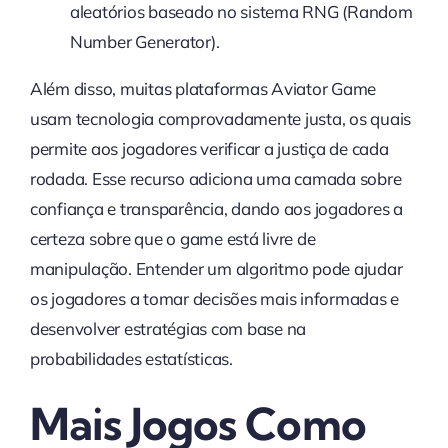
aleatórios baseado no sistema RNG (Random
Number Generator).
Além disso, muitas plataformas Aviator Game
usam tecnologia comprovadamente justa, os quais
permite aos jogadores verificar a justiça de cada
rodada. Esse recurso adiciona uma camada sobre
confiança e transparência, dando aos jogadores a
certeza sobre que o game está livre de
manipulação. Entender um algoritmo pode ajudar
os jogadores a tomar decisões mais informadas e
desenvolver estratégias com base na
probabilidades estatísticas.
Mais Jogos Como