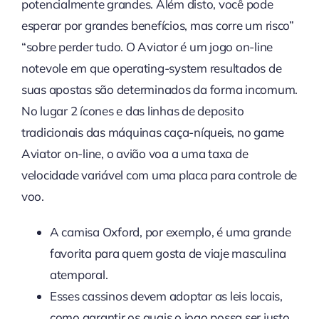
potencialmente grandes. Além disto, você pode
esperar por grandes benefícios, mas corre um risco”
“sobre perder tudo. O Aviator é um jogo on-line
notevole em que operating-system resultados de
suas apostas são determinados da forma incomum.
No lugar 2 ícones e das linhas de deposito
tradicionais das máquinas caça-níqueis, no game
Aviator on-line, o avião voa a uma taxa de
velocidade variável com uma placa para controle de
voo.
A camisa Oxford, por exemplo, é uma grande
favorita para quem gosta de viaje masculina
atemporal.
Esses cassinos devem adoptar as leis locais,
como garantir os quais o jogo possa ser justo