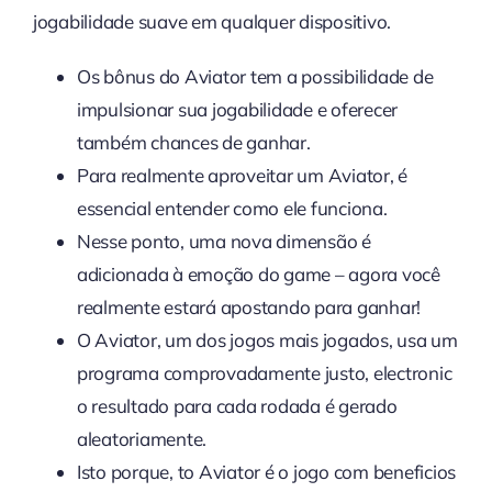
jogabilidade suave em qualquer dispositivo.
Os bônus do Aviator tem a possibilidade de
impulsionar sua jogabilidade e oferecer
também chances de ganhar.
Para realmente aproveitar um Aviator, é
essencial entender como ele funciona.
Nesse ponto, uma nova dimensão é
adicionada à emoção do game – agora você
realmente estará apostando para ganhar!
O Aviator, um dos jogos mais jogados, usa um
programa comprovadamente justo, electronic
o resultado para cada rodada é gerado
aleatoriamente.
Isto porque, to Aviator é o jogo com beneficios