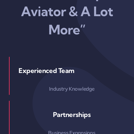
Aviator & A Lot
More”
Experienced Team
Industry Knowledge
Partnerships
Business Expansions