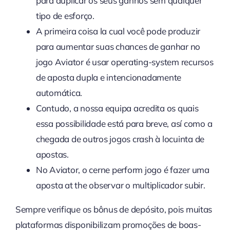
para duplicar os seus ganhos sem qualquer
tipo de esforço.
A primeira coisa la cual você pode produzir
para aumentar suas chances de ganhar no
jogo Aviator é usar operating-system recursos
de aposta dupla e intencionadamente
automática.
Contudo, a nossa equipa acredita os quais
essa possibilidade está para breve, así como a
chegada de outros jogos crash à locuinta de
apostas.
No Aviator, o cerne perform jogo é fazer uma
aposta at the observar o multiplicador subir.
Sempre verifique os bônus de depósito, pois muitas
plataformas disponibilizam promoções de boas-