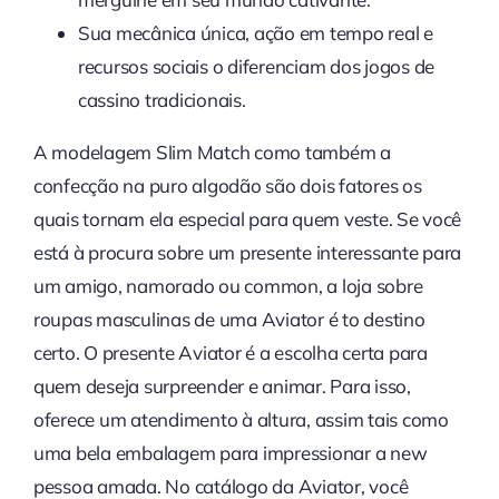
Sua mecânica única, ação em tempo real e
recursos sociais o diferenciam dos jogos de
cassino tradicionais.
A modelagem Slim Match como também a
confecção na puro algodão são dois fatores os
quais tornam ela especial para quem veste. Se você
está à procura sobre um presente interessante para
um amigo, namorado ou common, a loja sobre
roupas masculinas de uma Aviator é to destino
certo. O presente Aviator é a escolha certa para
quem deseja surpreender e animar. Para isso,
oferece um atendimento à altura, assim tais como
uma bela embalagem para impressionar a new
pessoa amada. No catálogo da Aviator, você