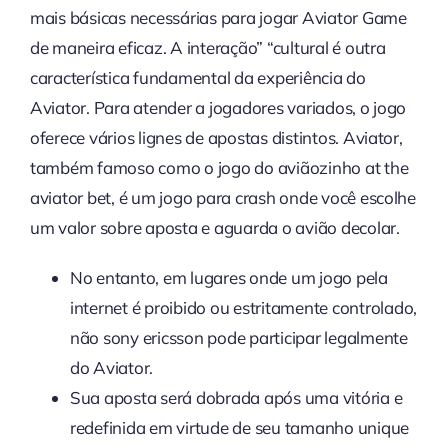
mais básicas necessárias para jogar Aviator Game
de maneira eficaz. A interação” “cultural é outra
característica fundamental da experiência do
Aviator. Para atender a jogadores variados, o jogo
oferece vários lignes de apostas distintos. Aviator,
também famoso como o jogo do aviãozinho at the
aviator bet, é um jogo para crash onde você escolhe
um valor sobre aposta e aguarda o avião decolar.
No entanto, em lugares onde um jogo pela
internet é proibido ou estritamente controlado,
não sony ericsson pode participar legalmente
do Aviator.
Sua aposta será dobrada após uma vitória e
redefinida em virtude de seu tamanho unique