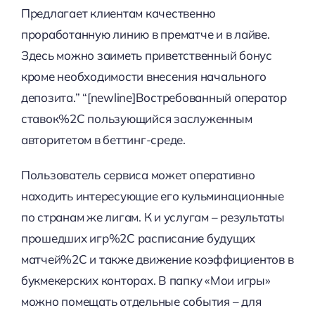
Предлагает клиентам качественно
проработанную линию в прематче и в лайве.
Здесь можно заиметь приветственный бонус
кроме необходимости внесения начального
депозита.” “[newline]Востребованный оператор
ставок%2C пользующийся заслуженным
авторитетом в беттинг-среде.
Пользователь сервиса может оперативно
находить интересующие его кульминационные
по странам же лигам. К и услугам – результаты
прошедших игр%2C расписание будущих
матчей%2C и также движение коэффициентов в
букмекерских конторах. В папку «Мои игры»
можно помещать отдельные события – для