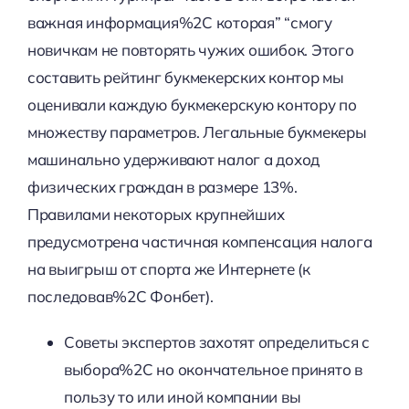
важная информация%2C которая” “смогу
новичкам не повторять чужих ошибок. Этого
составить рейтинг букмекерских контор мы
оценивали каждую букмекерскую контору по
множеству параметров. Легальные букмекеры
машинально удерживают налог а доход
физических граждан в размере 13%.
Правилами некоторых крупнейших
предусмотрена частичная компенсация налога
на выигрыш от спорта же Интернете (к
последовав%2C Фонбет).
Советы экспертов захотят определиться с
выбора%2C но окончательное принято в
пользу то или иной компании вы