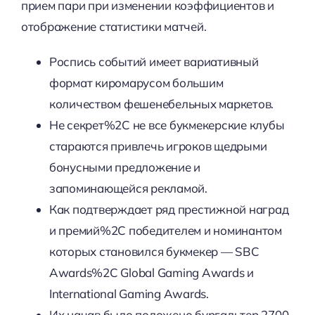
прием пари при изменении коэффициентов и
отображение статистики матчей.
Роспись событий имеет вариативный
формат киромарусом большим
количеством фешенебельных маркетов.
Не секрет%2C не все букмекерские клубы
стараются привлечь игроков щедрыми
бонусными предложение и
запоминающейся рекламой.
Как подтверждает ряд престижной наград
и премий%2C победителем и номинантом
которых становился букмекер — SBC
Awards%2C Global Gaming Awards и
International Gaming Awards.
Их начав было положено бургальтер 2700