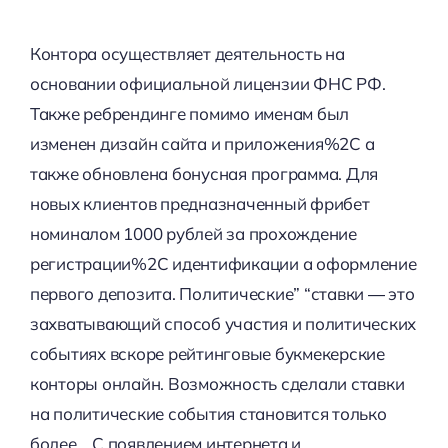
Контора осуществляет деятельность на
основании официальной лицензии ФНС РФ.
Также ребрендинге помимо именам был
изменен дизайн сайта и приложения%2C а
также обновлена бонусная программа. Для
новых клиентов предназначенный фрибет
номиналом 1000 рублей за прохождение
регистрации%2C идентификации а оформление
первого депозита. Политические” “ставки ― это
захватывающий способ участия и политических
событиях вскоре рейтинговые букмекерские
конторы онлайн. Возможность сделали ставки
на политические события становится только
более… С появлением интернета и