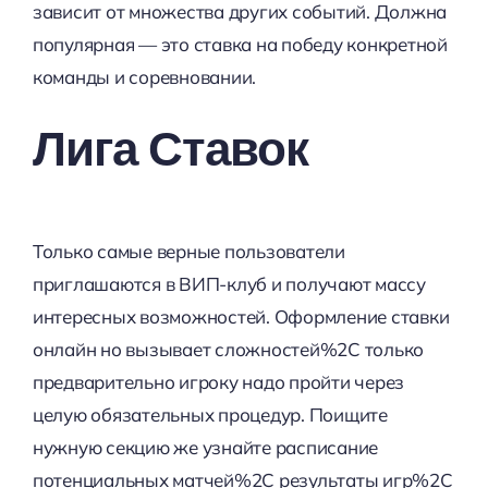
зависит от множества других событий. Должна
популярная — это ставка на победу конкретной
команды и соревновании.
Лига Ставок
Только самые верные пользователи
приглашаются в ВИП-клуб и получают массу
интересных возможностей. Оформление ставки
онлайн но вызывает сложностей%2C только
предварительно игроку надо пройти через
целую обязательных процедур. Поищите
нужную секцию же узнайте расписание
потенциальных матчей%2C результаты игр%2C