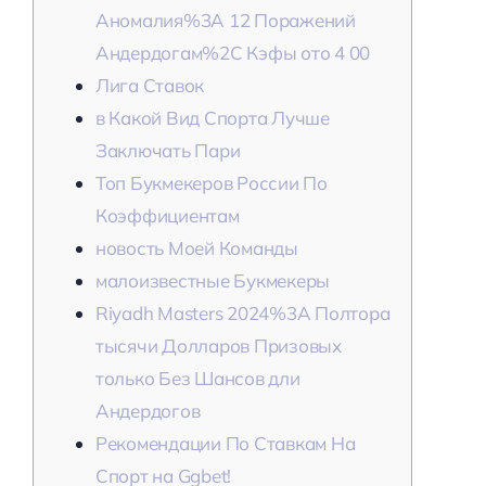
Аномалия%3A 12 Поражений
Андердогам%2C Кэфы ото 4 00
Лига Ставок
в Какой Вид Спорта Лучше
Заключать Пари
Топ Букмекеров России По
Коэффициентам
новость Моей Команды
малоизвестные Букмекеры
Riyadh Masters 2024%3A Полтора
тысячи Долларов Призовых
только Без Шансов дли
Андердогов
Рекомендации По Ставкам На
Спорт на Ggbet!