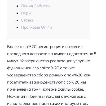
Линия Событий
Пари
Ставки
Прогнозы От Ии
Более того%2C регистрация и внесение
последнего депозита занимает недостаточно 5
минут. Усовершенство реализации услуг же
функций нашего сайта%2C а также
усовершенство сбора данных о том%2C как
посетители взаимодействуют с со%2C мы
применяем а том числе же файлы cookie.
Нажимая «Принять»%2C вы откажетесь с
использованием нами таких инструментов.