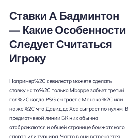
Ставки А Бадминтон
― Какие Особенности
Следует Считаться
Игроку
Например%2C севилестр можете сделать
ставку на то%2C только Mbappe забьет третий
гол%2C когда PSG сыграет с Монако%2C или
на же%2C что Давид де Хеа сыграет по нулям. В
предматчевой линии БК них обычно
отображаются и общей странице бомжатского
спорта или турнира. Часто в они встречается