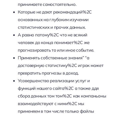
принимаете самостоятельно.
Которые не дают рекомендаций%2C
основанных на глубоким изучении
статистических и прочих данных.
А равно потому%2C что не всякий
человек до конца понимает%2C же
прогнозировать то или иное событие.
Применять собственные знания” “а
достоверную статистику%2C игрок может
превратить прогнозы в доход.
Усовершенство реализации услуг и
функций нашего сайта%2C а также ддя
сбора данных том том%2C как компаньоны
взаимодействуют с ними%2C мы
применяем в том числе только файлы