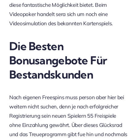
diese fantastische Möglichkeit bietet. Beim
Videopoker handelt sera sich um noch eine
Videosimulation des bekannten Kartenspiels.
Die Besten
Bonusangebote Für
Bestandskunden
Nach eigenen Freespins muss person aber hier bei
weitem nicht suchen, denn je nach erfolgreicher
Registrierung sein neuen Spielern 55 Freispiele
ohne Einzahlung gewährt. Über dieses Glücksrad
und das Treueprogramm gibt fue hin und nochmals