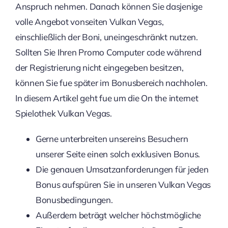
Anspruch nehmen. Danach können Sie dasjenige
volle Angebot vonseiten Vulkan Vegas,
einschließlich der Boni, uneingeschränkt nutzen.
Sollten Sie Ihren Promo Computer code während
der Registrierung nicht eingegeben besitzen,
können Sie fue später im Bonusbereich nachholen.
In diesem Artikel geht fue um die On the internet
Spielothek Vulkan Vegas.
Gerne unterbreiten unsereins Besuchern
unserer Seite einen solch exklusiven Bonus.
Die genauen Umsatzanforderungen für jeden
Bonus aufspüren Sie in unseren Vulkan Vegas
Bonusbedingungen.
Außerdem beträgt welcher höchstmögliche