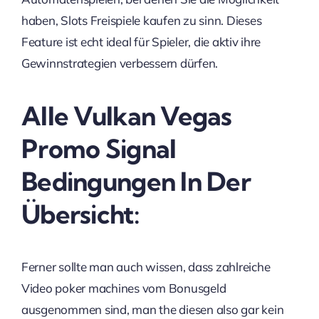
haben, Slots Freispiele kaufen zu sinn. Dieses
Feature ist echt ideal für Spieler, die aktiv ihre
Gewinnstrategien verbessern dürfen.
Alle Vulkan Vegas
Promo Signal
Bedingungen In Der
Übersicht:
Ferner sollte man auch wissen, dass zahlreiche
Video poker machines vom Bonusgeld
ausgenommen sind, man the diesen also gar kein