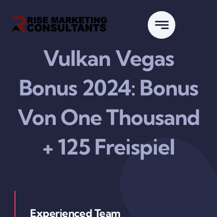
Skip
to
content
Vulkan Vegas
Bonus 2024: Bonus
Von One Thousand
+ 125 Freispiel
Experienced Team