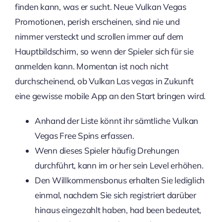
finden kann, was er sucht. Neue Vulkan Vegas
Promotionen, perish erscheinen, sind nie und
nimmer versteckt und scrollen immer auf dem
Hauptbildschirm, so wenn der Spieler sich für sie
anmelden kann. Momentan ist noch nicht
durchscheinend, ob Vulkan Las vegas in Zukunft
eine gewisse mobile App an den Start bringen wird.
Anhand der Liste könnt ihr sämtliche Vulkan
Vegas Free Spins erfassen.
Wenn dieses Spieler häufig Drehungen
durchführt, kann im or her sein Level erhöhen.
Den Willkommensbonus erhalten Sie lediglich
einmal, nachdem Sie sich registriert darüber
hinaus eingezahlt haben, had been bedeutet,