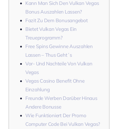
Kann Man Sich Den Vulkan Vegas
Bonus Auszahlen Lassen?
Fazit Zu Dem Bonusangebot
Bietet Vulkan Vegas Ein
Treueprogramm?
Free Spins Gewinne Auszahlen
Lassen – Thus Geht´s
Vor- Und Nachteile Von Vulkan
Vegas
Vegas Casino Benefit Ohne
Einzahlung
Freunde Werben Darüber Hinaus
Andere Bonusse
Wie Funktioniert Der Promo
Computer Code Bei Vulkan Vegas?