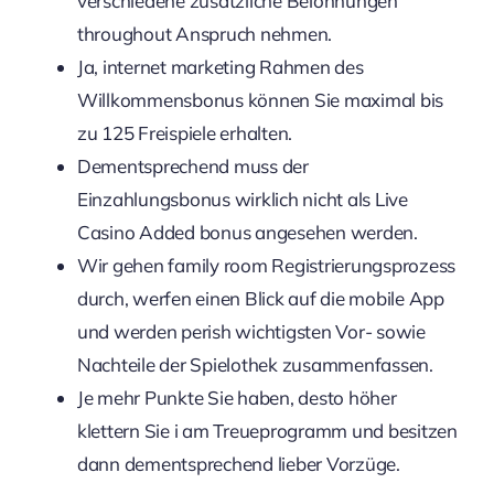
verschiedene zusätzliche Belohnungen
throughout Anspruch nehmen.
Ja, internet marketing Rahmen des
Willkommensbonus können Sie maximal bis
zu 125 Freispiele erhalten.
Dementsprechend muss der
Einzahlungsbonus wirklich nicht als Live
Casino Added bonus angesehen werden.
Wir gehen family room Registrierungsprozess
durch, werfen einen Blick auf die mobile App
und werden perish wichtigsten Vor- sowie
Nachteile der Spielothek zusammenfassen.
Je mehr Punkte Sie haben, desto höher
klettern Sie i am Treueprogramm und besitzen
dann dementsprechend lieber Vorzüge.