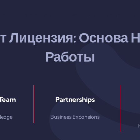
ut
What We Do
Principal Consultant
Co
т Лицензия: Основа 
Работы
 Team
Partnerships
ledge
Business Expansions