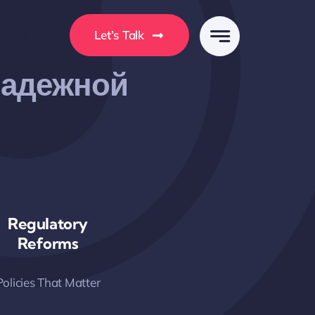
ntact Us
Let’s Talk
Надежной
Regulatory
Reforms
Policies That Matter