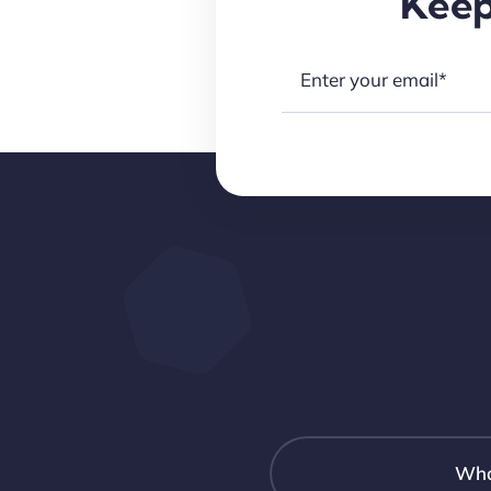
Keep
Wha