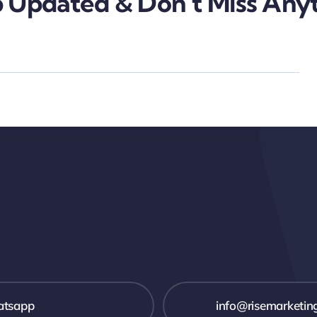
 Updated & Don’t Miss Anyt
tsapp
info@risemarketin