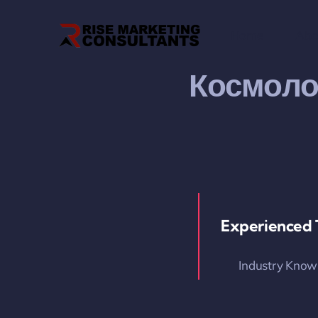
Skip
to
Home
Abo
content
Космоло
Experienced
Industry Know