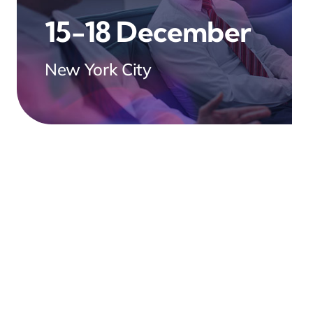
15-18 December
New York City