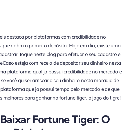
eis destaca por plataformas com credibilidade no
que dobra o primeiro depósito. Hoje em dia, existe uma
dastrar, toque neste blog para efetuar o seu cadastro e
eCaso esteja com receio de depositar seu dinheiro nesta
ma plataforma qual já possui credibilidade no mercado e
se você quiser arriscar o seu dinheiro nesta moradia de
plataforma que já possui tempo pelo mercado e de que
 melhores para ganhar no fortune tiger, o jogo do tigre!
Baixar Fortune Tiger: O