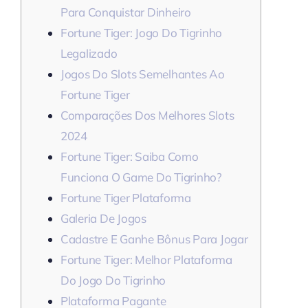
Para Conquistar Dinheiro
Fortune Tiger: Jogo Do Tigrinho
Legalizado
Jogos Do Slots Semelhantes Ao
Fortune Tiger
Comparações Dos Melhores Slots
2024
Fortune Tiger: Saiba Como
Funciona O Game Do Tigrinho?
Fortune Tiger Plataforma
Galeria De Jogos
Cadastre E Ganhe Bônus Para Jogar
Fortune Tiger: Melhor Plataforma
Do Jogo Do Tigrinho
Plataforma Pagante