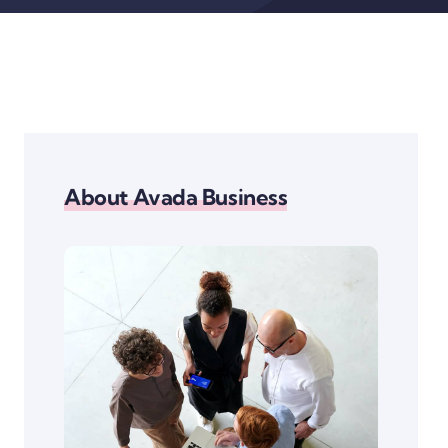
About Avada Business