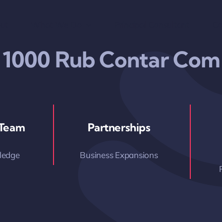
ut
What We Do
Principal Consultant
Co
a 1000 Rub Contar Com
 Team
Partnerships
ledge
Business Expansions