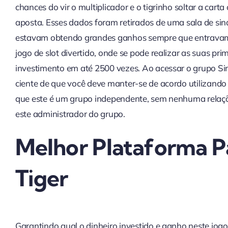
chances do vir o multiplicador e o tigrinho soltar a cart
aposta. Esses dados foram retirados de uma sala de sin
estavam obtendo grandes ganhos sempre que entravam 
jogo de slot divertido, onde se pode realizar as suas pri
investimento em até 2500 vezes. Ao acessar o grupo S
ciente de que você deve manter-se de acordo utilizando
que este é um grupo independente, sem nenhuma relação 
este administrador do grupo.
Melhor Plataforma P
Tiger
Garantindo qual o dinheiro investido e ganho neste jog